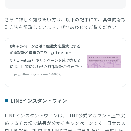
さらに詳しく知りたい方は、以下の記事にて、具体的な設
計方法を解説しています。ぜひあわせてご覧ください。
Xキャンペーンとは？拡散力を最大化する
企画設計と運用のコツ | giftee for
Business - 法人向けデジタルギフト導入
X（旧Twitter）キャンペーンを成功させる
実績No.1
には、目的に合わせた施策設計が必要で
す。本記事では、X（旧Twitter）キャンペ
https://giftee.biz/columns/240607/
ーン施策の設計のやり方について、目的別
で詳しく解説します。
LINEインスタントウィン
LINEインスタントウィンは、LINE公式アカウント上で実
施するその場で結果が分かるキャンペーンです。日本の人
口の約70%が利用するLINEで展開できるため、幅広い層