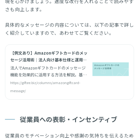
現を心がけましょう。適度な改行を入れることで読みやす
さも向上します。
具体的なメッセージの内容については、以下の記事で詳し
く紹介していますので、あわせてご覧ください。
【例文あり】Amazonギフトカードのメッ
セージ活用術｜法人向け基本仕様と運用上
の注意点を解説 | giftee for Business -
法人でAmazonギフトカードのメッセージ
法人向けデジタルギフト導入実績No.1
機能を効果的に活用する方法を解説。基本
仕様から文面作成のポイント、シーン別テ
https://giftee.biz/columns/amazongiftcard-
ンプレート集まで、翌日から実践できる具
message/
体的なガイドです。
従業員への表彰・インセンティブ
従業員のモチベーション向上や感謝の気持ちを伝えるため