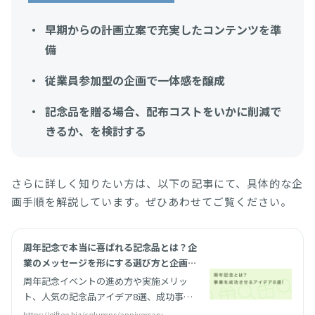
早期からの計画立案で充実したコンテンツを準
備
従業員参加型の企画で一体感を醸成
記念品を贈る場合、配布コストをいかに削減で
きるか、を検討する
さらに詳しく知りたい方は、以下の記事にて、具体的な企
画手順を解説しています。ぜひあわせてご覧ください。
周年記念で本当に喜ばれる記念品とは？企
業のメッセージを形にする選び方と企画術
| giftee for Business - 法人向けデジタ
周年記念イベントの進め方や実施メリッ
ルギフト導入実績No.1
ト、人気の記念品アイデア8選、成功事例
までまとめて紹介。企業ブランディングや
https://giftee.biz/columns/anniversary-