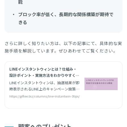
能
ブロック率が低く、長期的な関係構築が期待で
きる
さらに詳しく知りたい方は、以下の記事にて、具体的な実
施手順を解説しています。ぜひあわせてご覧ください。
LINEインスタントウィンとは？仕組み・
設計ポイント・実施方法をわかりやすく解
説｜giftee for Business - 法人向けデジ
LINEインスタントウィンは、抽選結果が即
タルギフト導入実績No.1
時表示されるLINE上のキャンペーン施策で
す。本記事では、キャンペーン実施方法や
https://giftee.biz/columns/line-instantwin-3tips/
成功のポイントについて解説します。
顧客へのプレゼント