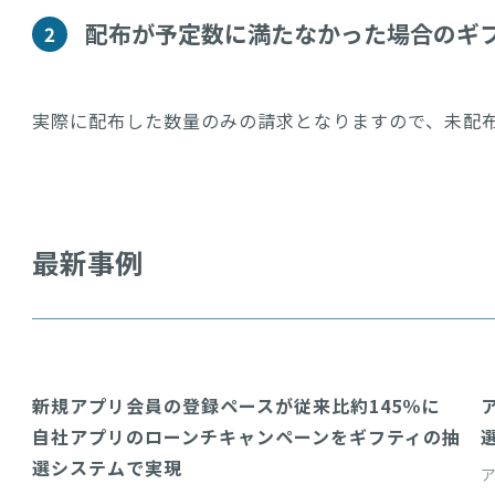
配布が予定数に満たなかった場合のギ
2
実際に配布した数量のみの請求となりますので、未配
最新事例
新規アプリ会員の登録ペースが従来比約145％に
Auth(配布認証システム)
自社アプリのローンチキャンペーンをギフティの抽
選システムで実現