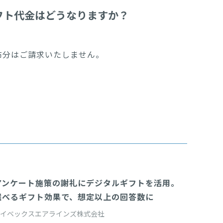
フト代金はどうなりますか？
布分はご請求いたしません。
アンケート施策の謝礼にデジタルギフトを活用。
giftee Port
選べるギフト効果で、想定以上の回答数に
アイベックスエアラインズ株式会社