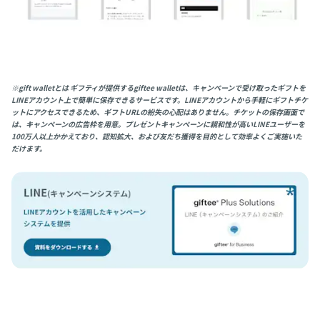
※gift walletとは ギフティが提供するgiftee walletは、キャンペーンで受け取ったギフトを
LINEアカウント上で簡単に保存できるサービスです。LINEアカウントから手軽にギフトチケ
ットにアクセスできるため、ギフトURLの紛失の心配はありません。チケットの保存画面で
は、キャンペーンの広告枠を用意。プレゼントキャンペーンに親和性が高いLINEユーザーを
100万人以上かかえており、認知拡大、および友だち獲得を目的として効率よくご実施いた
だけます。