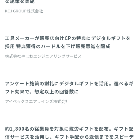
な施策を実施
KCJ GROUP株式会社
工具メーカーが販売店向けCPの特典にデジタルギフトを
giftee Port
採用 特典獲得のハードルを下げ販売意識を醸成
株式会社やまわエンジニアリングサービス
アンケート施策の謝礼にデジタルギフトを活用。選べるギ
giftee Port
フト効果で、想定以上の回答数に
アイベックスエアラインズ株式会社
約1,800名の従業員を対象に慰労ギフトを配布。ギフト配
giftee Port
信サービスを活用し、ギフト手配から送信までをスピーデ