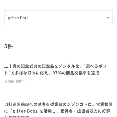
giftee Port
5
件
二十歳の記念式典の記念品をデジタル化。"選べるギフ
giftee Port
ト"で多様な好みに応え、97%の商品交換率を達成
茨城県守谷市
自社運営施設への誘客を従業員のジブンゴトに。営業報奨
giftee Port
に「giftee Box」を活用し、受賞者・担当者双方に好評