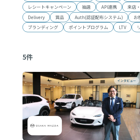
レシートキャンペーン
抽選
API連携
来店
Delivery
賞品
Auth(認証配布システム)
お
ブランディング
ポイントプログラム
LTV
5
件
インタビュー