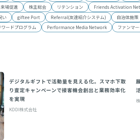
・来場促進
株主総会
リテンション
Friends Activation Ne
祝い
giftee Port
Referral(友達紹介システム)
自治体施策
リワードプログラム
Performance Media Network
ファンマー
デジタルギフトで活動量を見える化。スマホ下取
Direct(対面配布システム)
り査定キャンペーンで接客機会創出と業務効率化
を実現
KDDI株式会社