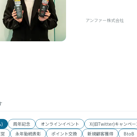
う」 消費者
アンファー株式会社
す
)
周年記念
オンラインイベント
X(旧Twitter)キャンペ
経営
永年勤続表彰
ポイント交換
新規顧客獲得
BtoB