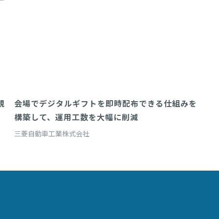
規
会場でデジタルギフトを即時配布できる仕組みを
Direct(対面配布システム)
構築して、運用工数を大幅に削減
三菱自動車工業株式会社