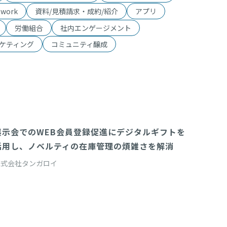
twork
資料/見積請求・成約/紹介
アプリ
労働組合
社内エンゲージメント
ケティング
コミュニティ醸成
展示会でのWEB会員登録促進にデジタルギフトを
Direct(対面配布システム)
活用し、ノベルティの在庫管理の煩雑さを解消
株式会社タンガロイ