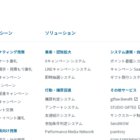
シーン
ソリューション
ケティング施策
集客・認知拡大
システム連携・
ケート謝礼
Xキャンペーン システム
ポイント基盤シ
請求・見積もり謝礼
LINEキャンペーン システム
キャンペーン Sa
Eキャンペーン
即時抽選システム
ギフト発行システ
ャンペーン
行動・購買促進
その他サービス
促進キャンペーン
購買判定システム
giftee Benefit
キャンペーン
アンケートシステム
STUDIO GIFTEE
ント交換
友達紹介システム
サンクスカード
・イベント謝礼
参加条件判定システム
SendWOW
員向け施策
Performance Media Network
paintory
厚生・社内報奨
SOW EXPERIENC