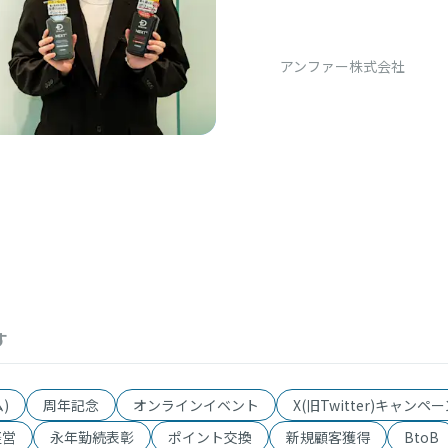
う」 消費者
アンファー株式会社
す
)
周年記念
オンラインイベント
X(旧Twitter)キャンペ
経営
永年勤続表彰
ポイント交換
新規顧客獲得
BtoB