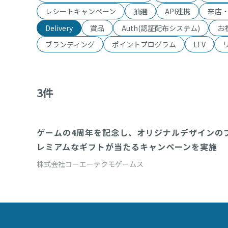
レシートキャンペーン
抽選
API連携
来店
Delivery
賞品
Auth(認証配布システム)
お
ブランディング
ポイントプログラム
LTV
3
件
ゲームの4周年を記念し、オリジナルデザインの
Delivery(商品配送システム)
レミアムなギフトが当たるキャンペーンを実施
株式会社コーエーテクモゲームス