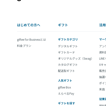
はじめての方へ
ギフト
活用
ギフトカテゴリ
マー
giftee for Businessとは
料金プラン
デジタルギフト
アン
ギフトカード
資料
オリジナルグッズ（Swag）
LIN
カタログギフト
Xキ
配送型ギフト
販売
抽選
人気ギフト
ポイ
giftee Box
来店
えらべるPay
従業
ギフトを探す
福利