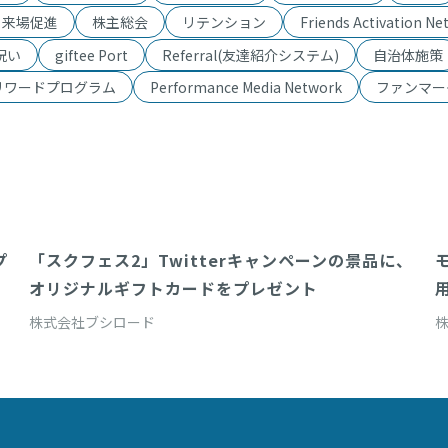
・来場促進
株主総会
リテンション
Friends Activation Ne
祝い
giftee Port
Referral(友達紹介システム)
自治体施策
リワードプログラム
Performance Media Network
ファンマー
プ
「スクフェス2」Twitterキャンペーンの景品に、
X (キャンペーンシステム)
オリジナルギフトカードをプレゼント
株式会社ブシロード
株