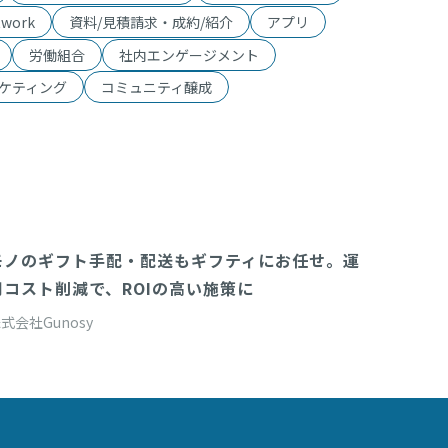
twork
資料/見積請求・成約/紹介
アプリ
労働組合
社内エンゲージメント
ケティング
コミュニティ醸成
モノのギフト手配・配送もギフティにお任せ。運
Delivery(商品配送システム)
用コスト削減で、ROIの高い施策に
式会社Gunosy