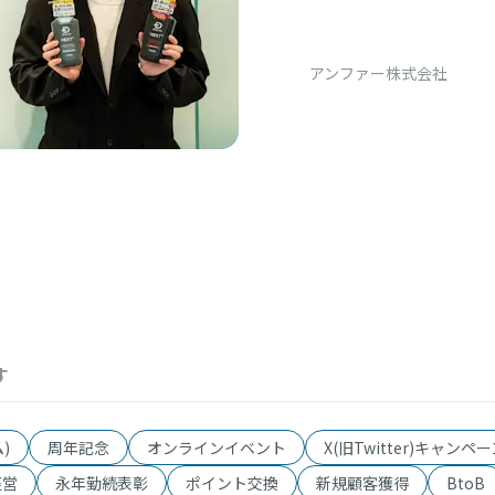
う」 消費者
アンファー株式会社
す
)
周年記念
オンラインイベント
X(旧Twitter)キャンペ
経営
永年勤続表彰
ポイント交換
新規顧客獲得
BtoB