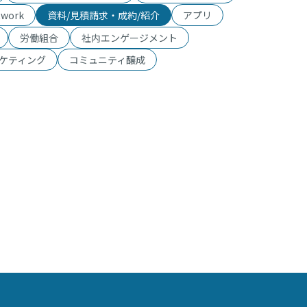
twork
資料/見積請求・成約/紹介
アプリ
労働組合
社内エンゲージメント
ケティング
コミュニティ醸成