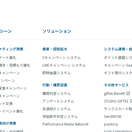
シーン
ソリューション
ケティング施策
集客・認知拡大
システム連携・
ケート謝礼
Xキャンペーン システム
ポイント基盤シ
請求・見積もり謝礼
LINEキャンペーン システム
キャンペーン Sa
Eキャンペーン
即時抽選システム
ギフト発行システ
ャンペーン
行動・購買促進
その他サービス
促進キャンペーン
購買判定システム
giftee Benefit
キャンペーン
アンケートシステム
STUDIO GIFTEE
ント交換
友達紹介システム
サンクスカード
・イベント謝礼
参加条件判定システム
SendWOW
員向け施策
Performance Media Network
paintory
厚生・社内報奨
SOW EXPERIENC