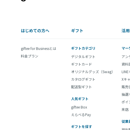
はじめての方へ
ギフト
活用
ギフトカテゴリ
マー
giftee for Businessとは
料金プラン
デジタルギフト
アン
ギフトカード
資料
オリジナルグッズ（Swag）
LIN
カタログギフト
Xキ
配送型ギフト
販売
抽選
人気ギフト
ポイ
giftee Box
来店
えらべるPay
従業
ギフトを探す
福利