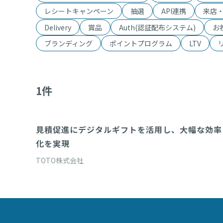
レシートキャンペーン
抽選
API連携
来店
Delivery
賞品
Auth(認証配布システム)
お
ブランディング
ポイントプログラム
LTV
1
件
見積促進にデジタルギフトを活用し、大幅な効率
Instantwin(即時抽選システム)
化を実現
TOTO株式会社