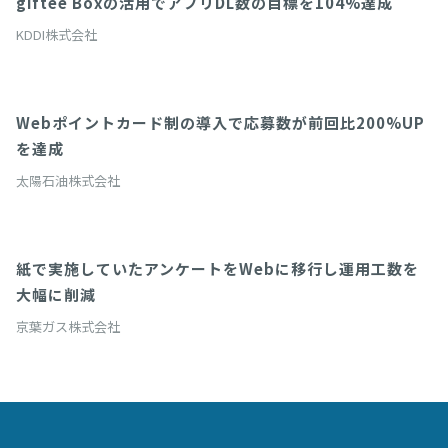
giftee Boxの活用でアプリDL数の目標を104%達成
Survey(アンケートシステム)
KDDI株式会社
Webポイントカード制の導入で応募数が前回比200%UP
MustBuy(購買判定システム)
を達成
太陽石油株式会社
紙で実施していたアンケートをWebに移行し運用工数を
Survey(アンケートシステム)
大幅に削減
京葉ガス株式会社