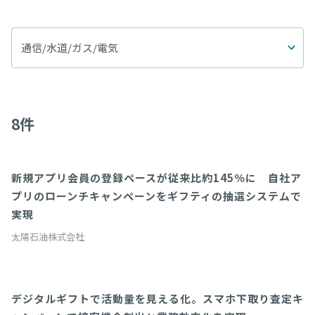
通信/水道/ガス/電気
8
件
新規アプリ会員の登録ペースが従来比約145％に 自社ア
Auth(配布認証システム)
プリのローンチキャンペーンをギフティの抽選システムで
実現
太陽石油株式会社
デジタルギフトで活動量を見える化。スマホ下取り査定キ
Direct(対面配布システム)