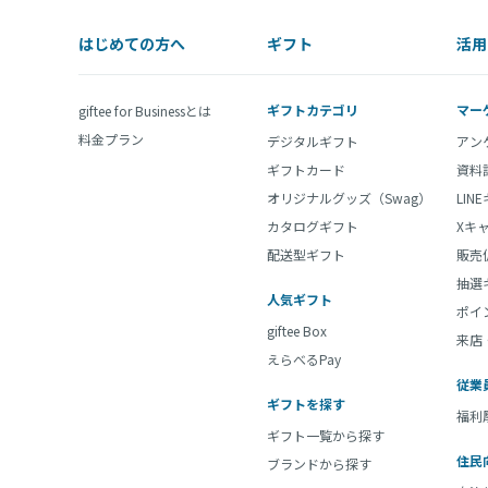
はじめての方へ
ギフト
活用
ギフトカテゴリ
マー
giftee for Businessとは
料金プラン
デジタルギフト
アン
ギフトカード
資料
オリジナルグッズ（Swag）
LIN
カタログギフト
Xキ
配送型ギフト
販売
抽選
人気ギフト
ポイ
giftee Box
来店
えらべるPay
従業
ギフトを探す
福利
ギフト一覧から探す
住民
ブランドから探す