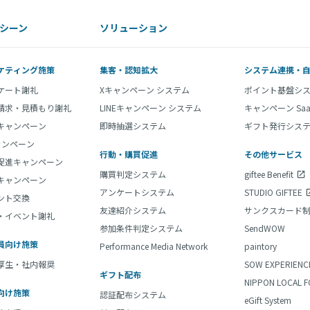
シーン
ソリューション
ケティング施策
集客・認知拡大
システム連携・
ケート謝礼
Xキャンペーン システム
ポイント基盤シ
請求・見積もり謝礼
LINEキャンペーン システム
キャンペーン Sa
Eキャンペーン
即時抽選システム
ギフト発行システ
ャンペーン
行動・購買促進
その他サービス
促進キャンペーン
購買判定システム
giftee Benefit
キャンペーン
アンケートシステム
STUDIO GIFTEE
ント交換
友達紹介システム
サンクスカード
・イベント謝礼
参加条件判定システム
SendWOW
員向け施策
Performance Media Network
paintory
厚生・社内報奨
SOW EXPERIENC
ギフト配布
NIPPON LOCAL F
向け施策
認証配布システム
eGift System