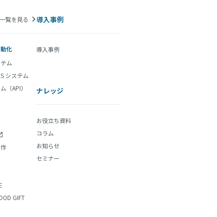
導入事例
一覧を見る
自動化
導入事例
ステム
aS システム
ム（API）
ナレッジ
お役立ち資料
コラム
お知らせ
制作
セミナー
E
OOD GIFT