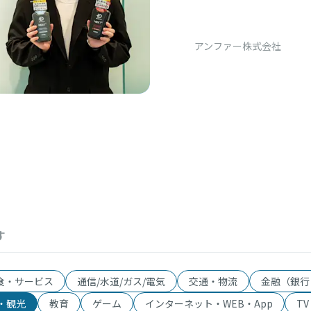
う」 消費者
アンファー株式会社
す
食・サービス
通信/水道/ガス/電気
交通・物流
金融（銀行
・観光
教育
ゲーム
インターネット・WEB・App
T