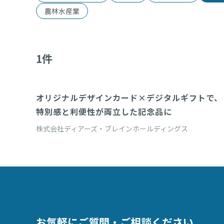
農林水産業
1
件
オリジナルデザインカード×デジタルギフトで、
eギフトカード
特別感と利便性が両立した記念品に
株式会社ディアーズ・ブレインホールディングス
お気軽にご質問・ご相談ください