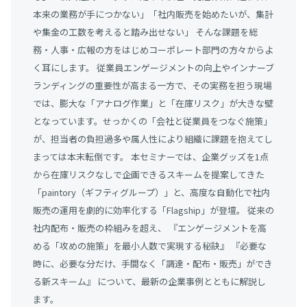
本来の業務が手につかない」「社内販売を始めたいが、集計
や集金の工数を考えると踏み出せない」 そんな課題を総
務・人事・広報の方をはじめコーポレート部門の方々からよ
く耳にします。 従業員エンゲージメントの向上やインナーブ
ランディングの重要性が高まる一方で、その実務を担う現場
では、膨大な「アナログ作業」と「在庫リスク」が大きな壁
となっています。せっかくの「会社と従業員をつなぐ施策」
が、担当者の負担過多や属人性により組織に課題を抱えてし
まっては本末転倒です。 本セミナーでは、企業グッズを1点
から在庫リスクなしで企画できるスキームを提案してきた
「paintory（ギフティグループ）」と、高度な自動化で社内
販売の運用を劇的に効率化する「Flagship」が登壇。 従来の
社内配布・販売の枠組みを超え、 『エンゲージメントを高
める「攻めの施策」を最小人数で実現する秘訣』 『必要な
時に、必要な分だけ、手間なく「調達・配布・販売」ができ
る新スキーム』 について、最新の企業事例とともに解説し
ます。