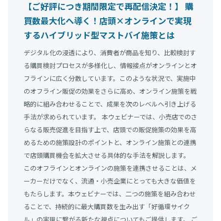
【ご好評につき期間限定で再配信決定！】 購
買数最大化へ導く！店頭×オンラインで実現
するハイブリッド型マストバイ施策とは
デジタル化の浸透により、消費者が商品を知り、比較検討す
る購買検討プロセスが多様化し、情報接点がオンラインとオ
フラインに広く分散しています。このような状況で、実施中
のオフライン販促の効果をさらに高め、オンライン施策を戦
略的に組み合わせることで、成果を次のレベルへ引き上げる
手法が求められています。 本ウェビナーでは、小売店でのさ
らなる販売促進を目指す上で、店頭での販促施策の効果を高
めるための施策設計のポイントと、オンライン施策との連携
で店頭購買機会を拡大させる具体的な手法を解説します。
このオフラインとオンラインの施策を連携させることは、メ
ーカーだけでなく、流通・小売企業にとっても大きな価値を
もたらします。本ウェビナーでは、二つの施策を組み合わせ
ることで、持続的に最大購買数を生み出す「好循環サイク
ル」の実現に繋がる新たな視点についてもご提供します。 ご