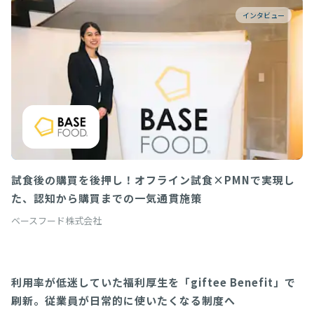
インタビュー
試食後の購買を後押し！オフライン試食×PMNで実現し
た、認知から購買までの一気通貫施策
ベースフード株式会社
利用率が低迷していた福利厚生を「giftee Benefit」で
giftee Benefit
刷新。従業員が日常的に使いたくなる制度へ