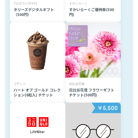
TULLY'S COFFEE
すかいらーく
タリーズデジタルギフト
すかいらーくご優待券(500
（500円）
円)
ゴディバ
日比谷花壇
ハート オブ ゴールド コレク
日比谷花壇 フラワーギフト
ション(6粒入) チケット
チケット(500円)