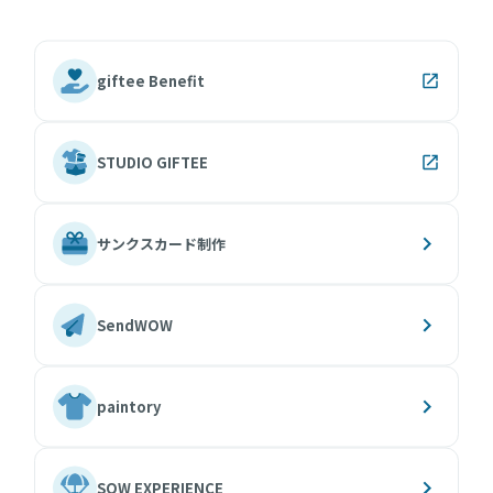
giftee Benefit
STUDIO GIFTEE
サンクスカード制作
SendWOW
paintory
SOW EXPERIENCE